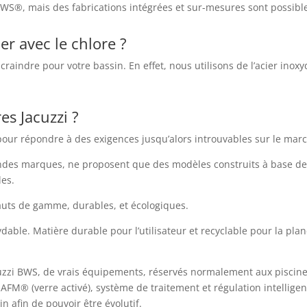
WS®, mais des fabrications intégrées et sur-mesures sont possibl
ler avec le chlore ?
 à craindre pour votre bassin. En effet, nous utilisons de l’acier i
es Jacuzzi ?
our répondre à des exigences jusqu’alors introuvables sur le mar
andes marques, ne proposent que des modèles construits à base de p
les.
hauts de gamme, durables, et écologiques.
able. Matière durable pour l’utilisateur et recyclable pour la plan
uzzi BWS, de vrais équipements, réservés normalement aux piscine
s AFM® (verre activé), système de traitement et régulation intelligen
n afin de pouvoir être évolutif.